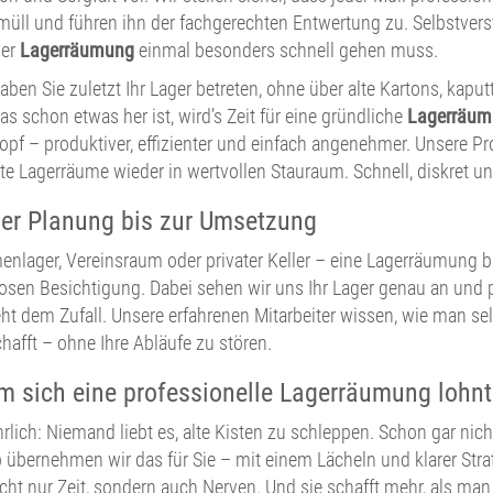
üll und führen ihn der fachgerechten Entwertung zu. Selbstverst
der
Lagerräumung
einmal besonders schnell gehen muss.
ben Sie zuletzt Ihr Lager betreten, ohne über alte Kartons, kapu
s schon etwas her ist, wird’s Zeit für eine gründliche
Lagerräum
Kopf – produktiver, effizienter und einfach angenehmer. Unsere P
lte Lagerräume wieder in wertvollen Stauraum. Schnell, diskret un
er Planung bis zur Umsetzung
enlager, Vereinsraum oder privater Keller – eine Lagerräumung b
osen Besichtigung. Dabei sehen wir uns Ihr Lager genau an und pl
ht dem Zufall. Unsere erfahrenen Mitarbeiter wissen, wie man sel
chafft – ohne Ihre Abläufe zu stören.
 sich eine professionelle Lagerräumung lohnt
rlich: Niemand liebt es, alte Kisten zu schleppen. Schon gar nic
 übernehmen wir das für Sie – mit einem Lächeln und klarer Strat
icht nur Zeit, sondern auch Nerven. Und sie schafft mehr, als man