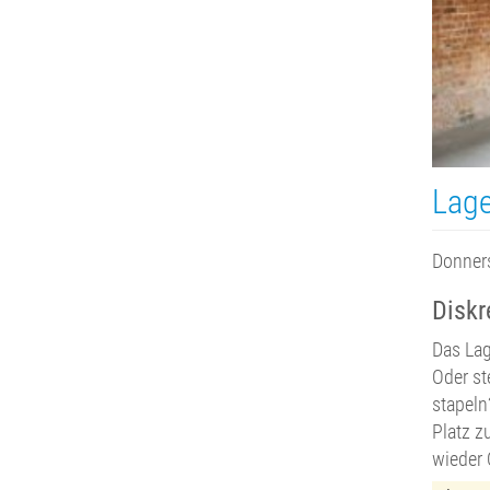
Lage
Donners
Diskr
Das Lag
Oder st
stapeln
Platz z
wieder 