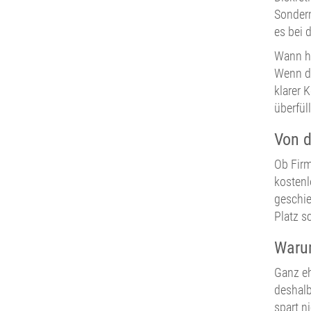
Sonderm
es bei 
Wann ha
Wenn da
klarer 
überfül
Von d
Ob Firm
kostenl
geschie
Platz s
Warum
Ganz eh
deshalb
spart n