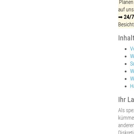
Planen 
auf uns
➡
24/7
Besicht
Inhal
V
W
S
W
W
H
Ihr L
Als spe
kümmern
anderen
Diskret