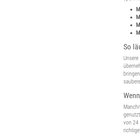
M
M
M
M
So lä
Unsere 
überneh
bringen
saubere
Wenn’
Manchma
genutzt
von 24 
richtig