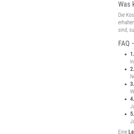
Was k
Die Kos
erhalte
sind, s
FAQ –
1
I
2
N
3
W
4
J
5
J
Eine
La