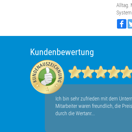
Alltag.
System
Fa
Kundenbewertung
Unternehmen. Die
Sup
 Preise sind günstig
123
Fam