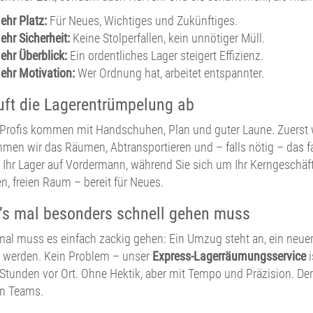
ehr Platz:
Für Neues, Wichtiges und Zukünftiges.
ehr Sicherheit:
Keine Stolperfallen, kein unnötiger Müll.
ehr Überblick:
Ein ordentliches Lager steigert Effizienz.
ehr Motivation:
Wer Ordnung hat, arbeitet entspannter.
uft die Lagerentrümpelung ab
Profis kommen mit Handschuhen, Plan und guter Laune. Zuerst w
men wir das Räumen, Abtransportieren und – falls nötig – das 
 Ihr Lager auf Vordermann, während Sie sich um Ihr Kerngeschä
n, freien Raum – bereit für Neues.
s mal besonders schnell gehen muss
l muss es einfach zackig gehen: Ein Umzug steht an, ein neuer M
 werden. Kein Problem – unser
Express-Lagerräumungsservice
i
Stunden vor Ort. Ohne Hektik, aber mit Tempo und Präzision. Den
en Teams.