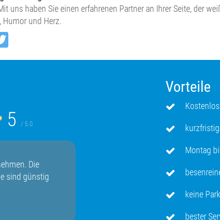
 Mit uns haben Sie einen erfahrenen Partner an Ihrer Seite, der we
, Humor und Herz.
cebook
Twitter
Vorteile
Kostenlos
5
/ 5.0
kurzfristi
Montag bi
er Team (Y) Hatte eine Haus Entrümpelung im
besenrei
0, fleißige Mitarbeiter, diskret und schnell. LG
ilie Lieblich
keine Par
bester Se