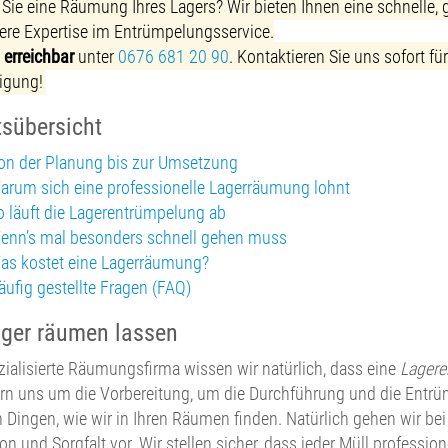
Sie eine Räumung Ihres Lagers? Wir bieten Ihnen eine schnelle, 
ere Expertise im Entrümpelungsservice.
 erreichbar
unter
0676 681 20 90
. Kontaktieren Sie uns sofort f
igung!
tsübersicht
on der Planung bis zur Umsetzung
arum sich eine professionelle Lagerräumung lohnt
o läuft die Lagerentrümpelung ab
enn’s mal besonders schnell gehen muss
as kostet eine Lagerräumung?
äufig gestellte Fragen (FAQ)
ager räumen lassen
zialisierte Räumungsfirma wissen wir natürlich, dass eine
Lagere
 uns um die Vorbereitung, um die Durchführung und die Entrüm
 Dingen, wie wir in Ihren Räumen finden. Natürlich gehen wir be
ion und Sorgfalt vor. Wir stellen sicher, dass jeder Müll profess